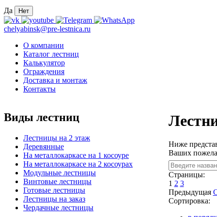
Да
Нет
chelyabinsk@pre-lestnica.ru
О компании
Каталог лестниц
Калькулятор
Ограждения
Доставка и монтаж
Контакты
Виды лестниц
Лестни
Лестницы на 2 этаж
Ниже представ
Деревянные
Ваших пожела
На металлокаркасе на 1 косоуре
На металлокаркасе на 2 косоурах
Модульные лестницы
Страницы:
Винтовые лестницы
1
2
3
Готовые лестницы
Предыдущая
Лестницы на заказ
Сортировка:
Чердачные лестницы