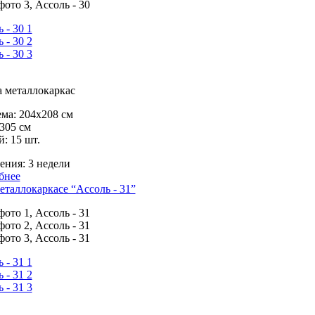
 металлокаркас
ма:
204х208 см
305 см
й:
15 шт.
ения:
3 недели
бнее
еталлокаркасе “Ассоль - 31”