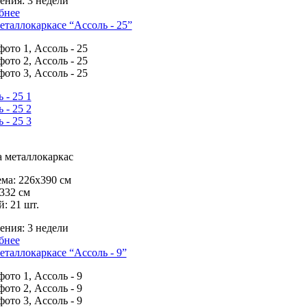
ения:
3 недели
бнее
еталлокаркасе “Ассоль - 25”
 металлокаркас
ма:
226х390 см
332 см
й:
21 шт.
ения:
3 недели
бнее
еталлокаркасе “Ассоль - 9”