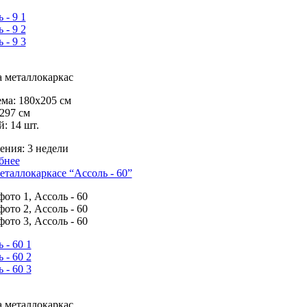
 металлокаркас
ма:
180х205 см
297 см
й:
14 шт.
ения:
3 недели
бнее
еталлокаркасе “Ассоль - 60”
 металлокаркас