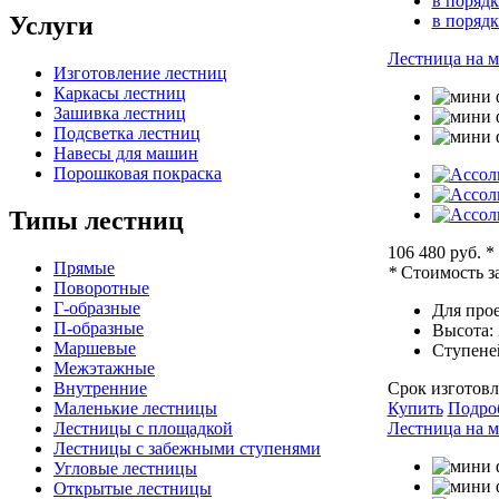
в порядк
Услуги
в поряд
Лестница на м
Изготовление лестниц
Каркасы лестниц
Зашивка лестниц
Подсветка лестниц
Навесы для машин
Порошковая покраска
Типы лестниц
106 480 руб.
*
Прямые
*
Стоимость за
Поворотные
Г-образные
Для прое
П-образные
Высота:
Маршевые
Ступене
Межэтажные
Внутренние
Срок изготовл
Маленькие лестницы
Купить
Подро
Лестницы с площадкой
Лестница на м
Лестницы с забежными ступенями
Угловые лестницы
Открытые лестницы