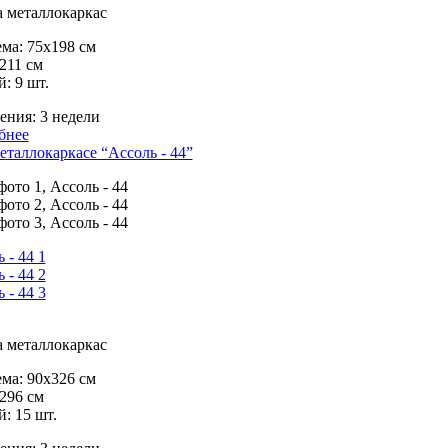
 металлокаркас
ма:
75х198 см
211 см
й:
9 шт.
ения:
3 недели
бнее
еталлокаркасе “Ассоль - 44”
 металлокаркас
ма:
90х326 см
296 см
й:
15 шт.