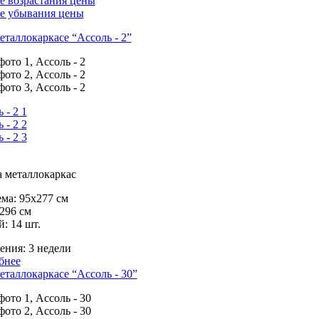
е возрастания цены
ке убывания цены
еталлокаркасе “Ассоль - 2”
 металлокаркас
ма:
95х277 см
296 см
й:
14 шт.
ения:
3 недели
бнее
еталлокаркасе “Ассоль - 30”