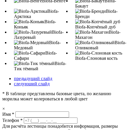
Biofa-Венге
Biofa-
Бакаут
Biofa-
Biofa-
Арктика
Бренди
Biofa-
Коньяк
Biofa-Копчёный дуб
Biofa-
Biofa-
Лазуревый
Махагон
Biofa-
Biofa-
Медовый
Оливковый
Biofa-
Сафари
Biofa-Слоновая кость
Biofa-
Тик тёмный
предыдущий слайд
следующий слайд
* В таблице представлены базовые цвета, по желанию
морилка может колероваться в любой цвет
×
Имя
*
Телефон
*
Для расчёта лестницы понадобится информация, размеры